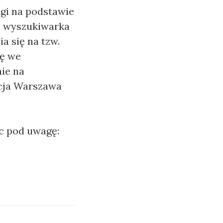
ugi na podstawie
u wyszukiwarka
ia się na tzw.
ię we
ie na
acja Warszawa
c pod uwagę: