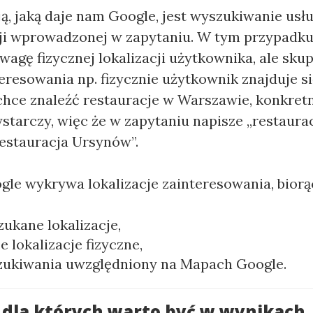
, jaką daje nam Google, jest wyszukiwanie usł
cji wprowadzonej w zapytaniu. W tym przypadk
wagę fizycznej lokalizacji użytkownika, ale skup
teresowania np. fizycznie użytkownik znajduje s
chce znaleźć restauracje w Warszawie, konkretn
tarczy, więc że w zapytaniu napisze „restaur
estauracja Ursynów”.
le wykrywa lokalizacje zainteresowania, biorą
zukane lokalizacje,
e lokalizacje fizyczne,
zukiwania uwzględniony na Mapach Google.
dla których warto być w wynikach