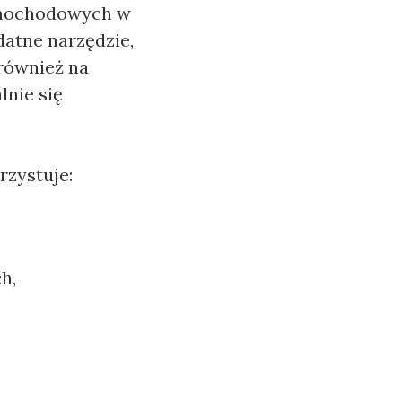
samochodowych w
ydatne narzędzie,
 również na
lnie się
rzystuje:
h,