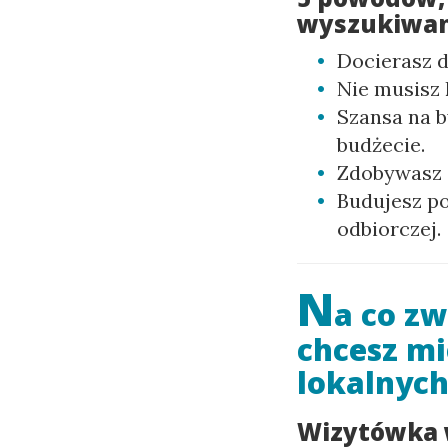
wyszukiwani
Docierasz d
Nie musisz 
Szansa na b
budżecie.
Zdobywasz s
Budujesz po
odbiorczej.
N
a co zw
chcesz mi
lokalnyc
Wizytówka 