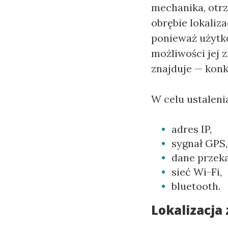
mechanika, otr
obrębie lokaliza
ponieważ użytko
możliwości jej 
znajduje — konkr
W celu ustaleni
adres IP,
sygnał GPS,
dane przek
sieć Wi-Fi,
bluetooth.
Lokalizacja