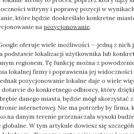
doczności witryny i poprawę pozycji w wynikac
anie, które będzie dookreślało konkretne miasto
ycjonowanie na
pozycjonowanie
.
ogle oferuje wiele możliwości — jedną z nich j
 podstawie lokalizacji użytkownika lub konkre
danym regionem. Tę funkcję można z powodzen
 lokalnej firmy i poprawienia jej widoczności
ednak pozycjonowanie lokalne daje o wiele wię
t dotarcie do konkretnego odbiorcy, który dzięk
obrębie danego miasta, będzie mógł skorzystać z
tronie internetowej. Nie ma potrzeby by firma, 
lko na danym terenie przeznaczała wysoki budże
globalne. W tym artykule dowiesz się szczegó