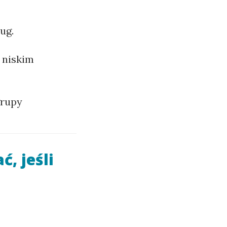
ug.
 niskim
grupy
, jeśli