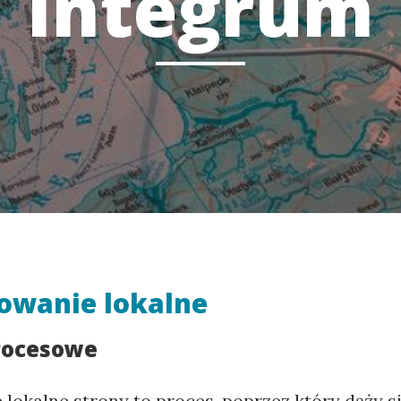
Integrum
owanie lokalne
rocesowe
lokalne strony to proces, poprzez który dąży s