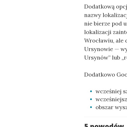
Dodatkową opcją
nazwy lokaliza
nie bierze pod u
lokalizacji zain
Wrocławiu, ale 
Ursynowie — wys
Ursynów” lub „r
Dodatkowo Goog
wcześniej s
wcześniejsz
obszar wys
5 powodów, 