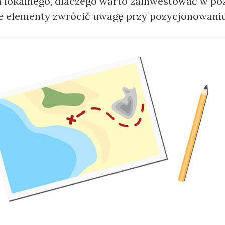
 lokalnego, dlaczego warto zainwestować w p
kie elementy zwrócić uwagę przy pozycjonowani