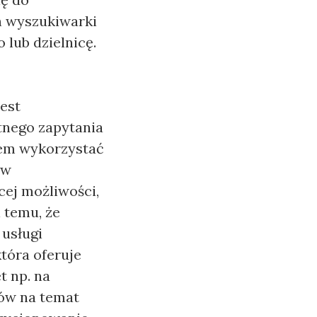
h wyszukiwarki
 lub dzielnicę.
est
tnego zapytania
iem wykorzystać
 w
cej możliwości,
i temu, że
 usługi
która oferuje
t np. na
łów na temat