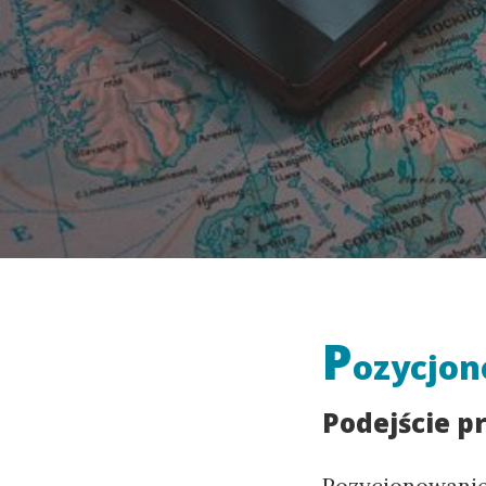
P
ozycjon
Podejście p
Pozycjonowanie 