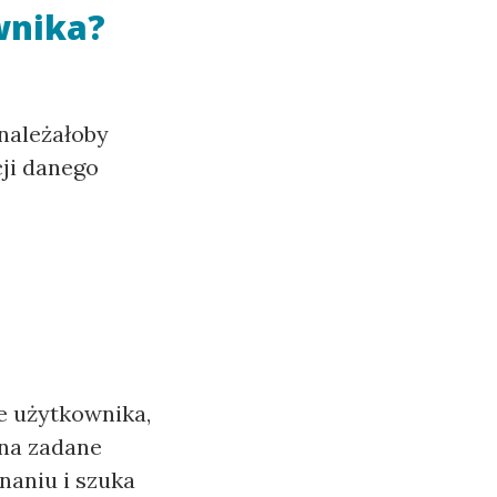
wnika?
 należałoby
cji danego
e użytkownika,
 na zadane
naniu i szuka